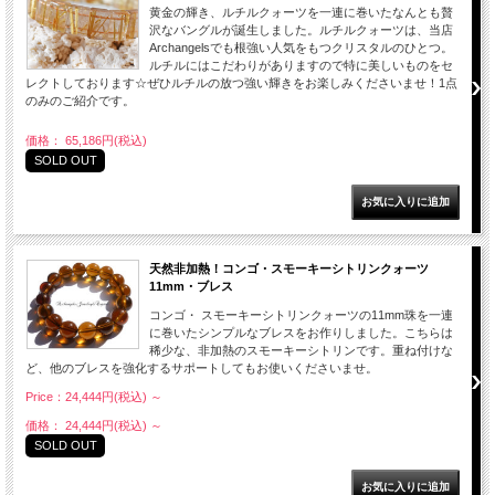
黄金の輝き、ルチルクォーツを一連に巻いたなんとも贅
沢なバングルが誕生しました。ルチルクォーツは、当店
Archangelsでも根強い人気をもつクリスタルのひとつ。
ルチルにはこだわりがありますので特に美しいものをセ
レクトしております☆ぜひルチルの放つ強い輝きをお楽しみくださいませ！1点
のみのご紹介です。
価格： 65,186円(税込)
SOLD OUT
天然非加熱！コンゴ・スモーキーシトリンクォーツ
11mm・ブレス
コンゴ・ スモーキーシトリンクォーツの11mm珠を一連
に巻いたシンプルなブレスをお作りしました。こちらは
稀少な、非加熱のスモーキーシトリンです。重ね付けな
ど、他のブレスを強化するサポートしてもお使いくださいませ。
Price：24,444円(税込)
～
価格： 24,444円(税込)
～
SOLD OUT