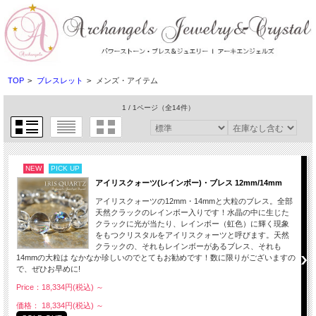
TOP
>
ブレスレット
>
メンズ・アイテム
1 / 1ページ
（全14件）
NEW
PICK UP
アイリスクォーツ(レインボー)・ブレス 12mm/14mm
アイリスクォーツの12mm・14mmと大粒のブレス。全部
天然クラックのレインボー入りです！水晶の中に生じた
クラックに光が当たり、レインボー（虹色）に輝く現象
をもつクリスタルをアイリスクォーツと呼びます。天然
クラックの、それもレインボーがあるブレス、それも
14mmの大粒は なかなか珍しいのでとてもお勧めです！数に限りがございますの
で、ぜひお早めに!
Price：18,334円(税込)
～
価格： 18,334円(税込)
～