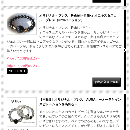
オリジナル・ブレス「Rebirth-再生-」オニキス＆スカ
ル・ブレス（Newバージョン）
オリジナル・ブレス「Rebirth-再生-」
オニキスとスカル・パーツを使った、ちょっぴりハード
でクールなブレスです。スカルは、実は当店アーキエン
ジェルズの 一部にはマニアックなファンがいる、隠れた人気アイテム。ゴール
ドのパーツが、さらにクリスタルを輝かせてくれます。男性用ブレスもペアでご
購入いただけます。
Price：7,638円(税込)
～
価格： 7,638円(税込)
～
SOLD OUT
【再販!!】オリジナル・ブレス「AURA」ーオーラとイン
スピレーションを高めるー
メインにオニキスのカットビーズを置きシルバーオーラ
で巻いたブレスのご紹介です。クリスタルの大きさが3サ
イズございますので、ペアでつけるのもいいですね。プ
レゼントにもオススメです。ぜひ美しい輝きをお楽しみ