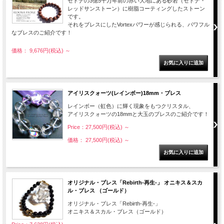
セドナの3億5千万年前の赤い大地にある砂岩（セドナ・
レッドサンストーン）に樹脂コーティングしたストーン
です。
それをブレスにしたVortexパワーが感じられる、パワフル
なブレスのご紹介です！
価格： 9,676円(税込)
～
アイリスクォーツ(レインボー)18mm・ブレス
レインボー（虹色）に輝く現象をもつクリスタル、
アイリスクォーツの18mmと大玉のブレスのご紹介です！
Price：27,500円(税込)
～
価格： 27,500円(税込)
～
オリジナル・ブレス「Rebirth-再生-」 オニキス＆スカ
ル・ブレス （ゴールド）
オリジナル・ブレス「Rebirth-再生-」
オニキス＆スカル・ブレス（ゴールド）