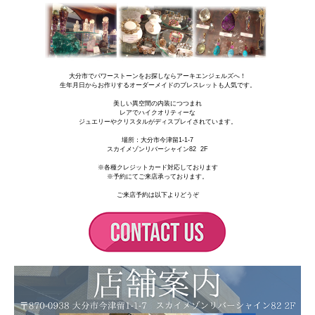
大分市でパワーストーンをお探しならアーキエンジェルズへ！
生年月日からお作りするオーダーメイドのブレスレットも人気です。
美しい異空間の内装につつまれ
レアでハイクオリティーな
ジュエリーやクリスタルがディスプレイされています。
場所：
大分市今津留1-1-7
スカイメゾンリバーシャイン82 2F
※各種クレジットカード対応しております
※予約にてご来店承っております。
ご来店予約は以下よりどうぞ