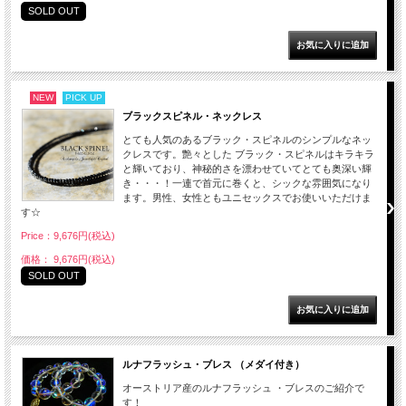
SOLD OUT
NEW
PICK UP
ブラックスピネル・ネックレス
とても人気のあるブラック・スピネルのシンプルなネッ
クレスです。艶々とした ブラック・スピネルはキラキラ
と輝いており、神秘的さを漂わせていてとても奥深い輝
き・・・！一連で首元に巻くと、シックな雰囲気になり
ます。男性、女性ともユニセックスでお使いいただけま
す☆
Price：9,676円(税込)
価格： 9,676円(税込)
SOLD OUT
ルナフラッシュ・ブレス （メダイ付き）
オーストリア産のルナフラッシュ ・ブレスのご紹介で
す！