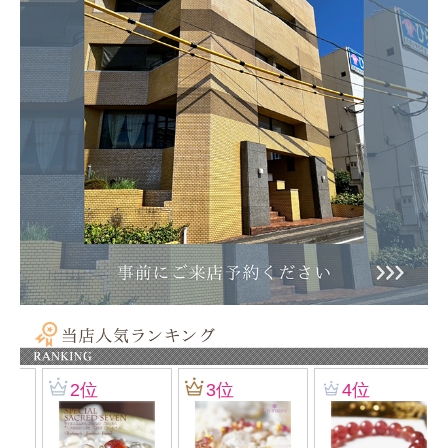
★サイズについて★
手首周り15.5～16.5cmの手首周りの方に適しています。
サイズダウン・サイズアップご希望の際は手首サイズをお知らせください。
但しサイズアップの場合、追加料金がかかります。
詳しくはお問い合わせください。
使用しているビーズ
オレンジクォーツ：15mm
ラベンダーアメジスト：8mm
アクアマリン・チップ
オレンジムーンストーン：12 mm
シリコンゴム仕上げ
ゴールドフィルド・パーツ使用