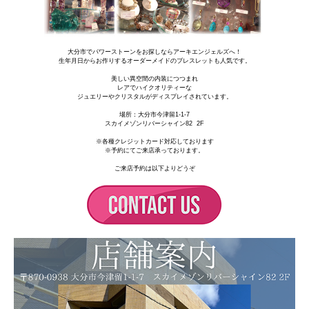
大分市でパワーストーンをお探しならアーキエンジェルズへ！
生年月日からお作りするオーダーメイドのブレスレットも人気です。
美しい異空間の内装につつまれ
レアでハイクオリティーな
ジュエリーやクリスタルがディスプレイされています。
場所：
大分市今津留1-1-7
スカイメゾンリバーシャイン82 2F
※各種クレジットカード対応しております
※予約にてご来店承っております。
ご来店予約は以下よりどうぞ