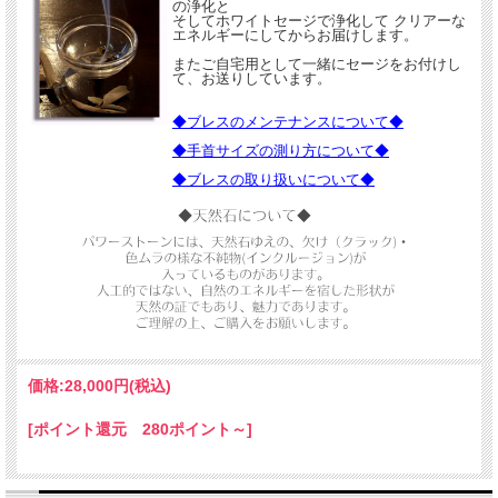
の浄化と
そしてホワイトセージで浄化して クリアーな
エネルギーにしてからお届けします。
優しいオレンジ色の光をまとったオレンジクォーツをベースに、
またご自宅用として一緒にセージをお付けし
て、お送りしています。
アクアマリン、オレンジムーンストーンを組み合わせた
ブレスが誕生しました。
◆ブレスのメンテナンスについて◆
LUMINAはラテン語で「光」。
◆手首サイズの測り方について◆
心を明るく照らし、
◆ブレスの取り扱いについて◆
幸せを遠ざけてしまう心の壁を優しく解きほぐしながら、
新しい一歩を後押ししてくれるサポートに。
柔らかな色彩と透明感が美しく調和した、
見ているだけでも心が温かくなる一本です。
ぜひその優しい輝きをお楽しみくださいませ。
1点のみのご紹介です★
価格:
28,000円
(税込)
[ポイント還元 280ポイント～]