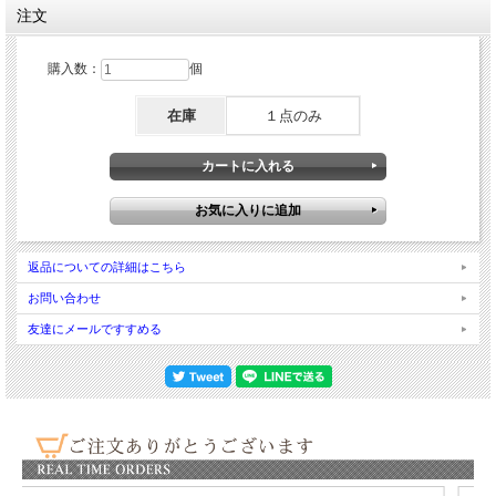
注文
購入数：
個
在庫
１点のみ
返品についての詳細はこちら
「LUMINA」
幸せを遠ざける心の壁を癒す
お問い合わせ
***オレンジクォーツ*ラベンダーアメジスト*アクアマリン*オレンジムーンストー
友達にメールですすめる
ン***
過去の経験や傷ついた記憶は、
気づかないうちに心の壁となり、
愛や幸せを受け取ることをためらわせてしまうことがあります。
これは、心を優しく解きほぐし、
愛や幸せを受け取るための光を灯すブレス。
オレンジクォーツの明るさと前向きなエネルギー、