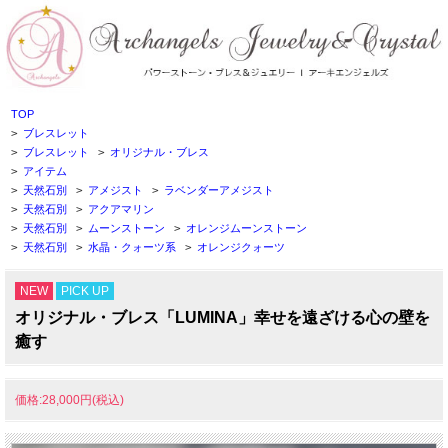
TOP
>
ブレスレット
>
ブレスレット
>
オリジナル・ブレス
>
アイテム
>
天然石別
>
アメジスト
>
ラベンダーアメジスト
>
天然石別
>
アクアマリン
>
天然石別
>
ムーンストーン
>
オレンジムーンストーン
>
天然石別
>
水晶・クォーツ系
>
オレンジクォーツ
NEW
PICK UP
オリジナル・ブレス「LUMINA」幸せを遠ざける心の壁を
癒す
価格:28,000円(税込)