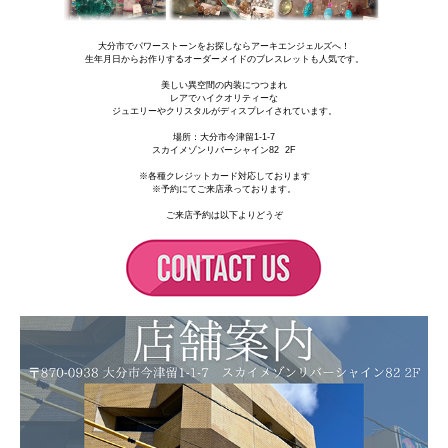
大分市でパワーストーンをお探しならアーキエンジェルズへ！
生年月日からお作りするオーダーメイドのブレスレットも人気です。
美しい異空間の内装につつまれ
レアでハイクオリティーな
ジュエリーやクリスタルがディスプレイされています。
場所：
大分市今津留1-1-7
スカイメゾンリバーシャイン82 2F
※各種クレジットカード対応しております
※予約にてご来店承っております。
ご来店予約は以下よりどうぞ