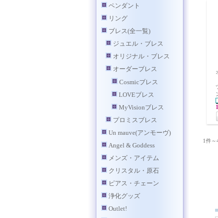
ペンダント
リング
ブレス(全一覧)
ジュエル・ブレス
オリジナル・ブレス
オーダーブレス
Cosmicブレス
LOVEブレス
MyVisionブレス
プロミスブレス
Un mauve(アンモーヴ)
1件～
Angel & Goddess
メンズ・アイテム
クリスタル・原石
ピアス・チェーン
浄化グッズ
Outlet!