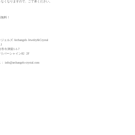
きなくなりますので、ご了承ください。
料無料！
Archangels Jewelry&Crystal
I
分市今津留1-1-7
シャイン82 2F
8
ス：
info@archangels-crystal.com