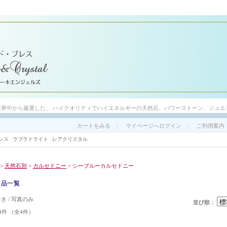
世界中から厳選した、 ハイクオリティでハイエネルギーの天然石、パワーストーン、ジュエ
カートをみる
｜
マイページへログイン
｜
ご利用案内
レス
ラブラドライト
レアクリスタル
>
天然石別
>
カルセドニー
> シーブルーカルセドニー
商品一覧
付き
/ 写真のみ
並び順：
4件 （全4件）