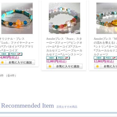
オリジナル・ブレス
Amuletブレス「Peace」スタ
Amuletブレス「Mo
「Luck」ファイヤークォー
ーローズクォーツ*ピンクオ
の流れを整える)
ツ*アパタイト*アクアマリ
パール*ターコイズ*ブルー
*シトリン*ター
ン*ターコイズ
カルセドニー*シーブルーカ
*ブルーカルセド
ルセドニー*ムーンストーン
ルクォーツ
14,905円
(税込)
12,001円
(税込)
12,001円
(税込)
4件 （全4件）
Recommended Item
店長おすすめ商品