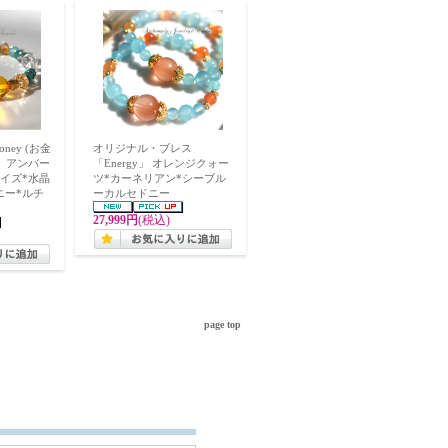
ney (お金
オリジナル・ブレス
 」アンバー
「Energy」 オレンジクォー
コイズ*水晶
ツ*カーネリアン*シーブル
ニー*ルチ
ーカルセドニー
27,999円
(税込)
page top