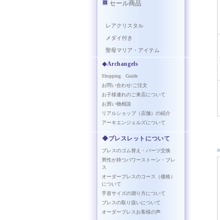
セール商品
レアクリスタル
メダイ付き
聖母マリア・アイテム
◆Archangels
Shopping Guide
お問い合わせ/ご注文
お子様連れのご来店について
お買い物相談
リアルショップ（店舗）の紹介
アーキエンジェルズについて
◆ブレスレットについて
ブレスのゴム替え・パーツ交換
男性が持つパワーストーン・ブレ
ス
オーダーブレスのコース（価格）
について
手首サイズの測り方について
ブレスの取り扱いについて
オーダーブレスお客様の声