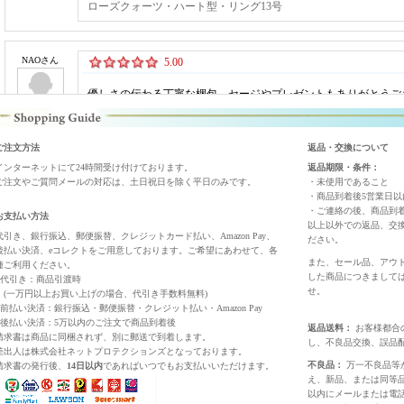
ご注文方法
返品・交換について
インターネットにて24時間受け付けております。
返品期限・条件：
ご注文やご質問メールの対応は、土日祝日を除く平日のみです。
・未使用であること
・商品到着後5営業日
・ご連絡の後、商品到
お支払い方法
以上以外での返品、交
代引き、銀行振込、郵便振替、クレジットカード払い、Amazon Pay、
ださい。
後払い決済、eコレクトをご用意しております。ご希望にあわせて、各
また、セール品、アウ
種ご利用ください。
した商品につきまして
■代引き：商品引渡時
せ。
(一万円以上お買い上げの場合、代引き手数料無料)
前払い決済：銀行振込・郵便振替・クレジット払い・Amazon Pay
後払い決済：5万以内のご注文で商品到着後
返品送料：
お客様都合
請求書は商品に同梱されず、別に郵送で到着します。
し、不良品交換、誤品
差出人は株式会社ネットプロテクションズとなっております。
不良品：
万一不良品等
請求書の発行後、
14日以内
であればいつでもお支払いいただけます。
え、新品、または同等品
以内にメールまたは電