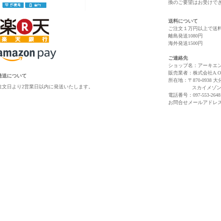
換のご要望はお受けで
送料について
ご注文１万円以上で送
離島発送1080円
海外発送1500円
ご連絡先
ショップ名：アーキエンジェルズ 
販売業者：株式会社A.O.
発送について
所在地：〒870-0938 大
注文日より2営業日以内に発送いたします。
スカイメゾンリバー
電話番号：097-553-264
お問合せメールアドレ