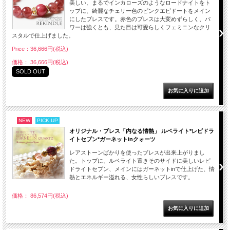
美しい、まるでインカローズのようなロードナイトをト
ップに、綺麗なチェリー色のピンクエピドートをメイン
にしたブレスです。赤色のブレスは大変めずらしく、パ
ワーは強くとも、見た目は可愛らしくフェミニンなクリ
スタルで仕上げました。
Price：36,666円(税込)
価格： 36,666円(税込)
SOLD OUT
NEW
PICK UP
オリジナル・ブレス「内なる情熱」 ルベライト*レピドラ
イトセブン*ガーネットinクォーツ
レアストーンばかりを使ったブレスが出来上がりまし
た。トップに、ルベライト置きそのサイドに美しいレピ
ドライトセブン、メインにはガーネットinで仕上げた、情
熱とエネルギー溢れる、女性らしいブレスです。
価格： 86,574円(税込)