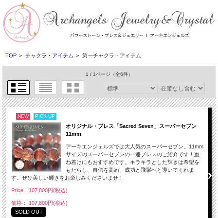
TOP
>
チャクラ・アイテム
>
第一チャクラ・アイテム
1 / 1ページ
（全6件）
NEW
PICK UP
オリジナル・ブレス「Sacred Seven」スーパーセブン
11mm
アーキエンジェルズでは大人気のスーパーセブン。11mm
サイズのスーパーセブンの一連ブレスのご紹介です！重
ね着けにもおすすめです。キラキラとした輝きは希望を
もたらし、自信を高め、成功と飛躍へと導いてくれま
す。ぜひ美しい輝きをお楽しみくださいませ！
Price：107,800円(税込)
価格： 107,800円(税込)
SOLD OUT