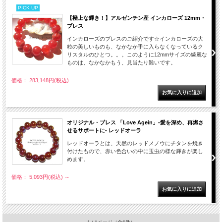
PICK UP
【極上な輝き！】アルゼンチン産 インカローズ 12mm・
ブレス
インカローズのブレスのご紹介です☆インカローズの大
粒の美しいものも、なかなか手に入らなくなっているク
リスタルのひとつ。。。このように12mmサイズの綺麗な
ものは、なかなかもう、見当たり難いです。
価格： 283,148円(税込)
オリジナル・ブレス 「Love Agein」-愛を深め、再燃さ
せるサポートに- レッドオーラ
レッドオーラとは、天然のレッドメノウにチタンを焼き
付けたもので、赤い色合いの中に玉虫の様な輝きが楽し
めます。
価格： 5,093円(税込)
～