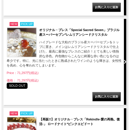
NEW
PICK UP
オリジナル・ブレス「Special Sacred Seven」ブラジル
産スーパーセブン*レムリアンシードクリスタル
ハイグレードな大粒のブラジル産スーパーセブンをトッ
プに置き、メインはレムリアンシードクリスタルで仕上
げた、最高に最強なブレスのご紹介！とても美しい情熱
的な赤色。内包物からこんなに綺麗な赤い色になるのは
希少です。特に、光に当たったときに熟成されたワインのような輝きは、女性性
を高め、心を奪われてしまいます。
Price：71,297円(税込)
価格： 71,297円(税込)
SOLD OUT
NEW
PICK UP
【再販!!】オリジナル・ブレス「Rekindle-愛の再熱。復
活-」 ロードナイト*ピンクエピドート