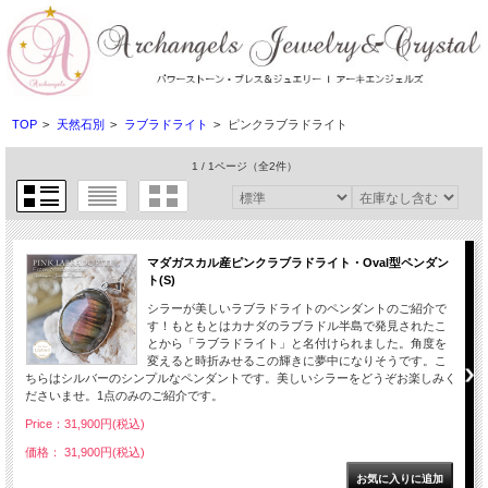
TOP
>
天然石別
>
ラブラドライト
>
ピンクラブラドライト
1 / 1ページ
（全2件）
マダガスカル産ピンクラブラドライト・Oval型ペンダン
ト(S)
シラーが美しいラブラドライトのペンダントのご紹介で
す！もともとはカナダのラブラドル半島で発見されたこ
とから「ラブラドライト」と名付けられました。角度を
変えると時折みせるこの輝きに夢中になりそうです。こ
ちらはシルバーのシンプルなペンダントです。美しいシラーをどうぞお楽しみく
ださいませ。1点のみのご紹介です。
Price：31,900円(税込)
価格： 31,900円(税込)