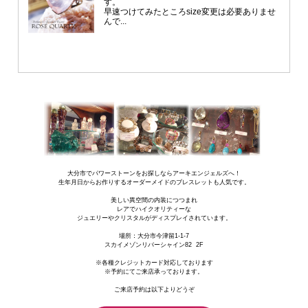
大分市でパワーストーンをお探しならアーキエンジェルズへ！
生年月日からお作りするオーダーメイドのブレスレットも人気です。
美しい異空間の内装につつまれ
レアでハイクオリティーな
ジュエリーやクリスタルがディスプレイされています。
場所：
大分市今津留1-1-7
スカイメゾンリバーシャイン82 2F
※各種クレジットカード対応しております
※予約にてご来店承っております。
ご来店予約は以下よりどうぞ