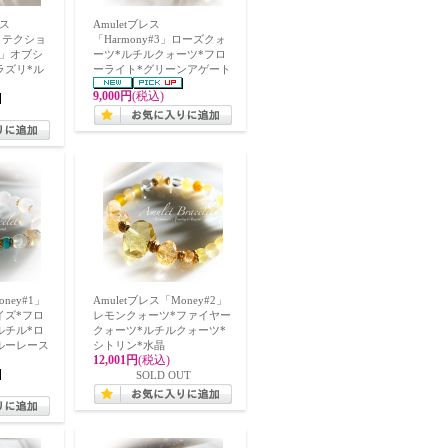
ス
Amuletブレス
（プロテクショ
「Harmony#3」ローズクォ
 」オブシ
ーツ*ルチルクォーツ*フロ
ラズリ*ル
ーライト*グリーンアゲート
9,000円
(税込)
oney#1」
Amuletブレス「Money#2」
イズ*フロ
レモンクォーツ*ファイヤー
ルチル*ロ
クォーツ*ルチルクォーツ*
ルーレース
シトリン*水晶
12,001円
(税込)
SOLD OUT