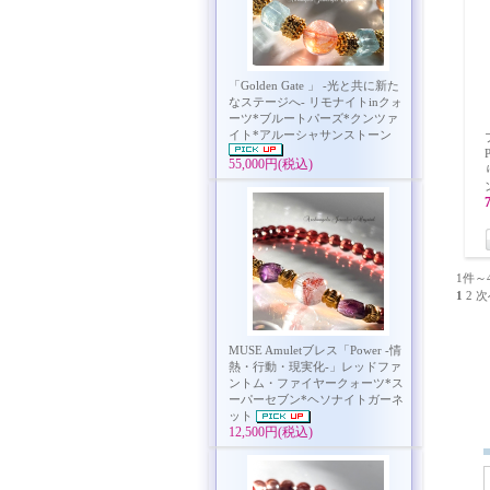
「Golden Gate 」 -光と共に新た
なステージへ- リモナイトinクォ
ーツ*ブルートパーズ*クンツァ
イト*アルーシャサンストーン
55,000円(税込)
1件～
1
2
次
MUSE Amuletブレス「Power -情
熱・行動・現実化-」レッドファ
ントム・ファイヤークォーツ*ス
ーパーセブン*ヘソナイトガーネ
ット
12,500円(税込)