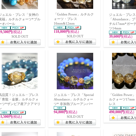
「Golden Power」ルチルク
ジュエル・ブレス「女神の
ジュエル・ブレス
ォーツ・ブレス
祝福」ルチルクォーツ*ブル
「Abundance
16mm&12mm
ーオパール
チル17mm*ガー
ツ14mm
118,800円
(税込)
49,500円
(税込)
SOLD OUT
SOLD OUT
39,600円
(税込)
高品質！ジュエル・ブレス
ジュエル・ブレス「Special
「Golden Powe
「青龍・金脈」ルチルクォ
Abundance」ルチルクォー
ルクォーツ17mm
ーツ*ザンビア産アクアマリ
ツ* 非加熱ブルーアンバー
レス
ン
94,800円
(税込)
490,000円
(税込)
93,500円
(税込)
SOLD OUT