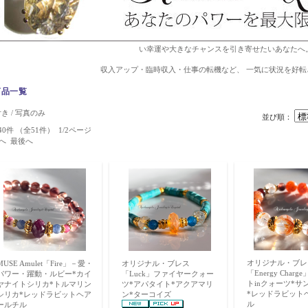
い幸運や大きなチャンスを引き寄せたいあなた
収入アップ・臨時収入・仕事の転機など、 一気に状況を好転
商品一覧
付き
/ 写真のみ
並び順：
40件 （全51件） 1/2ページ
へ
最後へ
オリジナル・ブレ
MUSE Amulet「Fire」－愛・
オリジナル・ブレス
「Energy Char
パワー・躍動・ルビー*カイ
「Luck」ファイヤークォー
トinクォーツ*サ
ヤナイトシリカ*トルマリン
ツ*アパタイト*アクアマリ
*レッドラビット
シリカ*レッドラビットヘア
ン*ターコイズ
ル
ールチル