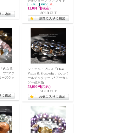
チルクォーツ*アパタイト
12,001円
(税込)
SOLD OUT
「内なる
ジュエル・ブレス「Clear
ーツ*アク
Vision & Prosperity」シルバ
ローズクォ
ールチルクォーツ*アーカン
ソー産水晶
58,000円
(税込)
SOLD OUT