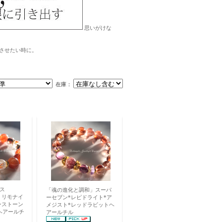
思いがけな
へ。
させたい時に。
在庫：
ス
「魂の進化と調和」スーパ
ge」リモナイ
ーセブン*レピドライト*ア
ンストーン
メジスト*レッドラビットヘ
ヘアールチ
アールチル