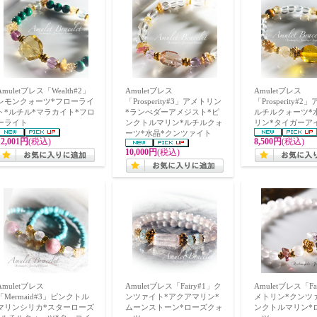
Amuletブレス「Wealth#2」
Amuletブレス
Amuletブレス
レモンクォーツ*フローライ
「Prosperity#3」アメトリン
「Prosperity#
ト*ルチル*マラカイト*フロ
*ランべダーアメジスト*ピ
ルチルクォーツ*
ーライト
ンクトルマリン*ルチルクォ
リン*タイガーア
ーツ*水晶*クンツァイト
12,001円
(税込)
8,500円
(税込)
10,000円
(税込)
Amuletブレス
Amuletブレス「Fairy#1」ク
Amuletブレス「Fa
「Mermaid#3」ピンクトル
ンツァイト*アクアマリン*
メトリン*クンツ
マリンシリカ*スターローズ
ムーンストーン*ローズクォ
ンクトルマリン*