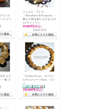
ジュエル・ブレス
」ブラウンル
「Abundance＆Prosperity」-
デンクォー
豊かさ/財を創り上げる-ルチ
ル*アメトリン
49,800円
(税込)
SOLD OUT
r」大玉 ルチ
「Golden Power」タイチン
・一連 ブ
ルチルクォーツ9mm・ブレ
ス
198,000円
(税込)