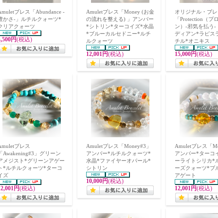
Amuletブレス「Abundance -
Amuletブレス「Money (お金
オリジナル・ブレ
豊かさ-」ルチルクォーツ*
の流れを整える) 」アンバー
「Protection
クリアクォーツ
*シトリン*ターコイズ*水晶
ン）-邪気を払う-
*ブルーカルセドニー*ルチ
ディアン*ラピス
4,500円
(税込)
ルクォーツ
チル*オニキス
12,001円
(税込)
15,000円
(税込)
Amuletブレス
Amuletブレス「Money#3」
Amuletブレス「M
「Awakening#3」グリーン
アンバー*ルチルクォーツ*
アンバー*ターコ
アメジスト*グリーンアゲー
水晶*ファイヤーオパール*
ーライトシリカ*
ト*ルチルクォーツ*ターコ
シトリン
ーズクォーツ*ブ
イズ
アゲート
10,000円
(税込)
12,001円
(税込)
12,001円
(税込)