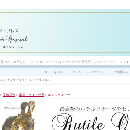
世界中から厳選した、 ハイクオリティでハイエネルギーの天然石、パワーストーン、ジュエ
カートをみる
｜
マイページへログイン
｜
ご利用案内
レス
ラブラドライト
レアクリスタル
>
天然石別
>
水晶・クォーツ系
> ルチルクォーツ