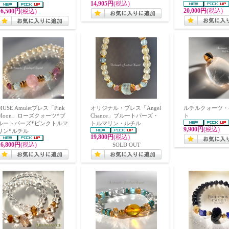
14,905円
(税込)
20,000円
(税込)
16,500円
(税込)
MUSE Amuletブレス「Pink
オリジナル・ブレス「Angel
ルチルクォーツ・
Moon」ローズクォーツ*ブ
Chance」ブルートパーズ・
ト
ルートパーズ*ピンクトルマ
トルマリン・ルチル
9,900円
(税込)
リン*ルチル
19,800円
(税込)
16,800円
(税込)
SOLD OUT