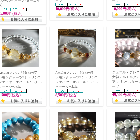
*ルチルクォーツ*ターコイ
ーツ
ーツ
ズ
10,000円
(税込)
10,000円
(税込)
15,000円
(税込)
ジュエル・ブレス
Amuletブレス「Money#7」
Amuletブレス「Money#5」
女神」ルチルクォ
レモンクォーツ*シトリン*
レモンクォーツ*シトリン*
アマリン*スター
ファイヤーオパール*ルチル
ファイヤーオパール*ルチル
ーツ
クォーツ*水晶
クォーツ*水晶
49,500円
(税込)
8,500円
(税込)
8,500円
(税込)