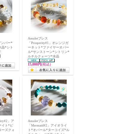
Amuletブレス
2」アンバー*
「Prosperity#1」オレンジガ
水晶*シト
ーネット*ファイヤーオパー
イ
ル*サンストーン*シトリン*
ルチルクォーツ*水晶
15,000円
(税込)
iry#2」ア
Amuletブレス
ァイト*ピ
「Mermaid#2」アイオライ
ローズクォ
ト*オパール*ターコイズ*ル