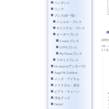
ペンダント
リング
ブレス(全一覧)
ジュエル・ブレス
オリジナル・ブレス
オーダーブレス
説明
Cosmicブレス
1件～
LOVEブレス
1
2
次
MyVisionブレス
プロミスブレス
Un mauve(アンモーヴ)
Angel & Goddess
メンズ・アイテム
クリスタル・原石
ピアス・チェーン
浄化グッズ
Outlet!