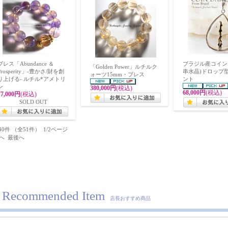
ブレス「Abundance ＆
ブラジル産コイン
「Golden Power」ルチルク
Prosperity」-豊かさ/財を創
串水晶)ドロップ
ォーツ15mm・ブレス
り上げる- ルチル*アメトリ
ント
ン
380,000円
(税込)
68,000円
(税込)
77,000円
(税込)
SOLD OUT
40件 （全51件） 1/2ページ
へ
最後へ
Recommended Item
店長おすすめ商品