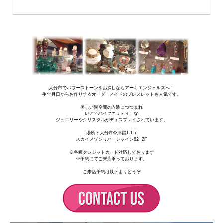
大分市でパワーストーンをお探しならアーキエンジェルズへ！
生年月日からお作りするオーダーメイドのブレスレットも人気です。
美しい異空間の内装につつまれ
レアでハイクオリティーな
ジュエリーやクリスタルがディスプレイされています。
場所：
大分市今津留1-1-7
スカイメゾンリバーシャイン82 2F
※各種クレジットカード対応しております
※予約にてご来店承っております。
ご来店予約は以下よりどうぞ