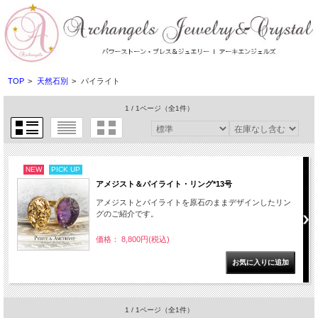
TOP
>
天然石別
>
パイライト
1 / 1ページ
（全1件）
NEW
PICK UP
アメジスト＆パイライト・リング*13号
アメジストとパイライトを原石のままデザインしたリン
グのご紹介です。
価格： 8,800円(税込)
1 / 1ページ
（全1件）