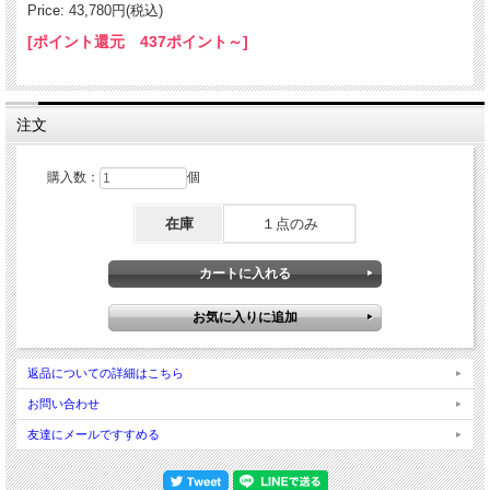
Price: 43,780円(税込)
[ポイント還元 437ポイント～]
注文
購入数：
個
在庫
１点のみ
スギライト
スギライトは、私たちの奥深くに眠っているトラウマというか
見たくないハートの傷、
鍵をかけてしまってしまった、
私たちのそんな膿をもった傷に
働きかけてくれる・・・そんな気がします。
返品についての詳細はこちら
ですから、しばしの間、
思い出したくない感情とか、
お問い合わせ
傷とかをあらためて見つめさせる、
友達にメールですすめる
そんな出来事や機会があるかもしれません。
膿だしをしてこそ、傷口が治ってくるという
ハートの奥深い、ヒーリングをもたらしてくれるような気がします。