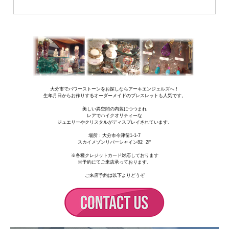
大分市でパワーストーンをお探しならアーキエンジェルズへ！
生年月日からお作りするオーダーメイドのブレスレットも人気です。
美しい異空間の内装につつまれ
レアでハイクオリティーな
ジュエリーやクリスタルがディスプレイされています。
場所：
大分市今津留1-1-7
スカイメゾンリバーシャイン82 2F
※各種クレジットカード対応しております
※予約にてご来店承っております。
ご来店予約は以下よりどうぞ