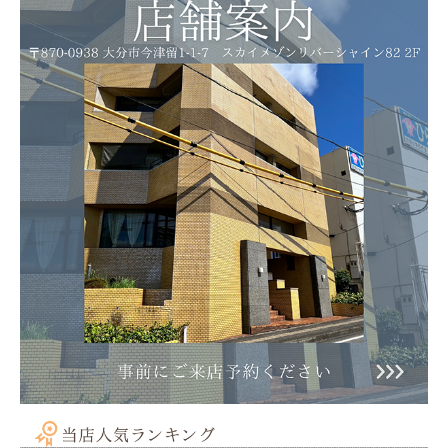
石のみ：1.9cm×1.4cm×0.8cm
バチカン含む：2.9cm
重さ：5g
シルバー925
ロジウムコーティング