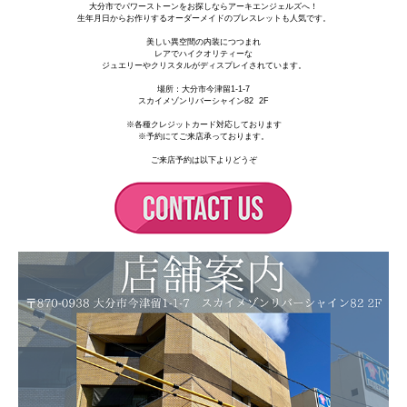
大分市でパワーストーンをお探しならアーキエンジェルズへ！
生年月日からお作りするオーダーメイドのブレスレットも人気です。
美しい異空間の内装につつまれ
レアでハイクオリティーな
ジュエリーやクリスタルがディスプレイされています。
場所：
大分市今津留1-1-7
スカイメゾンリバーシャイン82 2F
※各種クレジットカード対応しております
※予約にてご来店承っております。
ご来店予約は以下よりどうぞ
14kゴールドメッキ
石サイズ：縦0.8cm×横1cm×厚さ0.5cm
リングサイズ：8号、10.5号
※サイズ直し不可