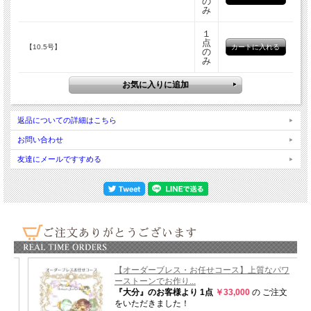
の
み
自分の中のまだ眠る
潜在意識や可能性にも輝きを当て
そして表面に引き出してくれるような働きかけをしてくれます。
１
点
【10.5号】
の
今のあなたは
み
意識上にある数パーセントのパワーを使っているだけで
まだまだ本領発揮できてないかもしれません。
このラブラドライトも同じで
薄暗い中では
返品についての詳細はこちら
ただ渋く濁るグリーンの色合い。
お問い合わせ
それがひとたび光を当てると
まるで魔法をかけたかのように
友達にメールですすめる
メタリックな輝きが表面を駆け巡ります。
あなたもまだ、細部に光が当たっていないだけで
同じように
多彩な輝きを放てるはず。
そんな風にラブラドライトは
あなたのまだ見ぬ可能性にスポットを当てて
新しい境地と展開をもたらしてくれることでしょう。