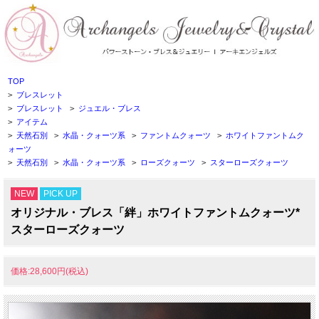
TOP
>
ブレスレット
>
ブレスレット
>
ジュエル・ブレス
>
アイテム
>
天然石別
>
水晶・クォーツ系
>
ファントムクォーツ
>
ホワイトファントムク
ォーツ
>
天然石別
>
水晶・クォーツ系
>
ローズクォーツ
>
スターローズクォーツ
NEW
PICK UP
オリジナル・ブレス「絆」ホワイトファントムクォーツ*
スターローズクォーツ
価格:28,600円(税込)