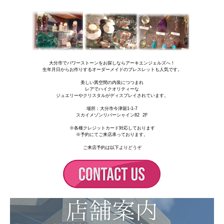
使用しているビーズ
ホワイトファントム・クォーツ：13mm
スターローズクォーツ：10/12mm
シリコンゴム仕上げ
ゴールドフィルド・パーツ使用
大分市でパワーストーンをお探しならアーキエンジェルズへ！
生年月日からお作りするオーダーメイドのブレスレットも人気です。
美しい異空間の内装につつまれ
レアでハイクオリティーな
ジュエリーやクリスタルがディスプレイされています。
場所：
大分市今津留1-1-7
スカイメゾンリバーシャイン82 2F
※各種クレジットカード対応しております
※予約にてご来店承っております。
ご来店予約は以下よりどうぞ