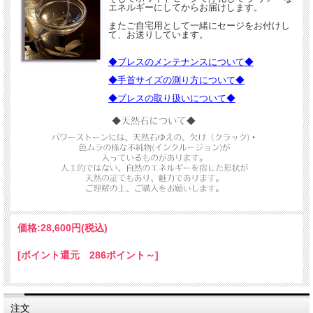
エネルギーにしてからお届けします。
またご自宅用として一緒にセージをお付けし
て、お送りしています。
◆ブレスのメンテナンスについて◆
◆手首サイズの測り方について◆
◆ブレスの取り扱いについて◆
「絆」
過去の痛みを癒しながら
自分を大切にすること
愛を通じて前進する力を授けてくれます。
自己愛を育むと同時に
他者との深い繋がりを築くサポートをします。
あなたが自分の本質と向き合い
価格:
28,600円
(税込)
愛を信じて歩むことで
愛情深い関係や思いやりに満ちた恋愛を引き寄せる力となるでしょう。
[ポイント還元 286ポイント～]
愛の旅路に光を照らし
真実の愛へと導きます手助けとなってくれるでしょう。
注文