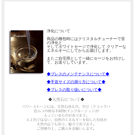
浄化について
商品の梱包時にはクリスタルチューナーで音
の浄化と
そしてホワイトセージで浄化して クリアーな
エネルギーにしてからお届けします。
またご自宅用として一緒にセージをお付けし
て、お送りしています。
「Heart of Spirit」
◆ブレスのメンテナンスについて◆
ハートからエネルギーが湧きでるような
◆手首サイズの測り方について◆
愛と調和のエネルギーをあなたにもたらしてくれるでしょう。
◆ブレスの取り扱いについて◆
日常の喧騒から解放されるひとときをもたらします。
内面から湧き上がる純粋な喜びと調和。
人生の様々な場面で自分自身を肯定し、
周囲とのつながりを大切にできるようサポートしてくれるでしょう。
神秘的な輝きとともに、心の奥深くに秘めた可能性を呼び覚ます、 愛と奇跡に満
ちたエネルギーを与えてくれるでしょう。