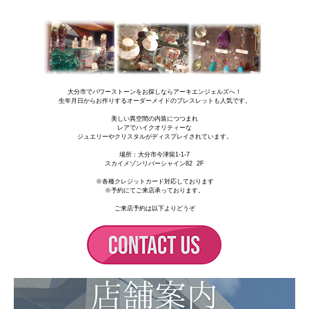
大分市でパワーストーンをお探しならアーキエンジェルズへ！
生年月日からお作りするオーダーメイドのブレスレットも人気です。
美しい異空間の内装につつまれ
レアでハイクオリティーな
ジュエリーやクリスタルがディスプレイされています。
場所：
大分市今津留1-1-7
スカイメゾンリバーシャイン82 2F
※各種クレジットカード対応しております
※予約にてご来店承っております。
ご来店予約は以下よりどうぞ
★サイズについて★
手首周り15.5cmの手首周りの方に適しています。
サイズダウン・サイズアップご希望の際は手首サイズをお知らせください。
但しサイズアップの場合、追加料金がかかります。
詳しくはお問い合わせください。
使用しているビーズ
ナイジェリア産クンツァイト：12.5mm