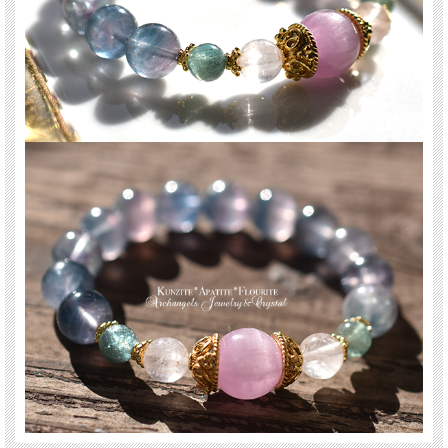
以前ご案内した、「Heart of Spirit」のブレスを
ビーズのサイズをひとまわり小さいビー時で仕上げたブレスです。
ナイジェリア産の上質なクンツァイトをメインに、
そのサイドにクンツァイトとアパタイト、
そして全体をブルー、グリーン、パープルが繊細に混ざり合うフローライトで
仕上げたスペシャルなブレスです。。
ロマンチックで美しいグラデーションが、
心を惹きつけ、光の角度によって異なる表情を見せる神秘的なデザインになってま
す。
身につけるたび、この輝きを見るたびに
その特別なエネルギーを感じられることでしょう。
ぜひ美しい輝きをお楽しみくださいませ。