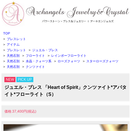
TOP
>
ブレスレット
>
アイテム
>
ブレスレット
>
ジュエル・ブレス
>
天然石別
>
フローライト
>
レインボーフローライト
>
天然石別
>
水晶・クォーツ系
>
ローズクォーツ
>
スターローズクォーツ
>
天然石別
>
クンツァイト
NEW
PICK UP
ジュエル・ブレス 「Heart of Spirit」クンツァイト*アパタ
イト*フローライト（S）
価格:37,400円(税込)