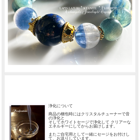
メインに大玉のアフガニスタン産ラピスラズリを置き、
全体をタンザニア産バイカラーカイヤナイトを使用した
グラデーションが美しいブレスが誕生しました。
ひっそりとした銀河系宇宙の神秘さと空気感を漂わせる
移りゆくグラデーションに心を奪われるような
神秘的な輝き放つブレスです。
ぜひ美しい輝きをお楽しみくださいませ。
1点のみのご案内です。
浄化について
商品の梱包時にはクリスタルチューナーで音
の浄化と
そしてホワイトセージで浄化して クリアーな
エネルギーにしてからお届けします。
またご自宅用として一緒にセージをお付けし
て、お送りしています。