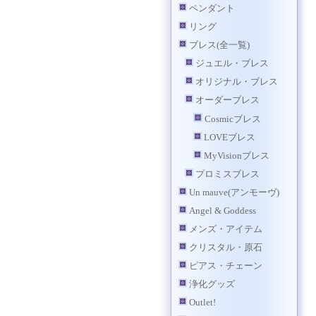
ペンダント
リング
ブレス(全一覧)
ジュエル・ブレス
オリジナル・ブレス
オーダーブレス
Cosmicブレス
LOVEブレス
MyVisionブレス
プロミスブレス
Un mauve(アンモーヴ)
Angel & Goddess
メンズ・アイテム
クリスタル・原石
ピアス・チェーン
浄化グッズ
Outlet!