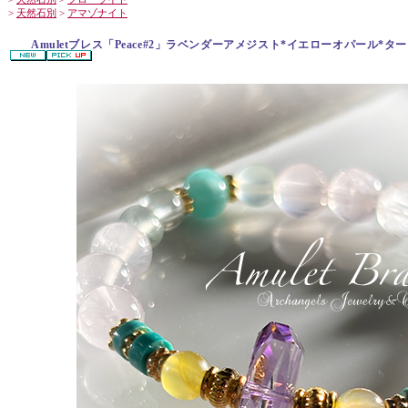
>
天然石別
>
アマゾナイト
Amuletブレス「Peace#2」ラベンダーアメジスト*イエローオパール*