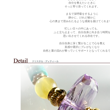
自分を整えたいときに
そっと寄り添ってくれます。
まるで深呼吸をするように
静かに、けれど確かに
心の奥まで澄みわたるような感覚を届けてくれま
忙しい日々の中にあっても、
ふと立ち止まって、自分自身と向き合う時間
思い出させてくれる存在です。
自分自身と深く繋がることで心を整え
直感や選択にブレがなくなり
自然と運の流れが整っていくサポートとなってくれる