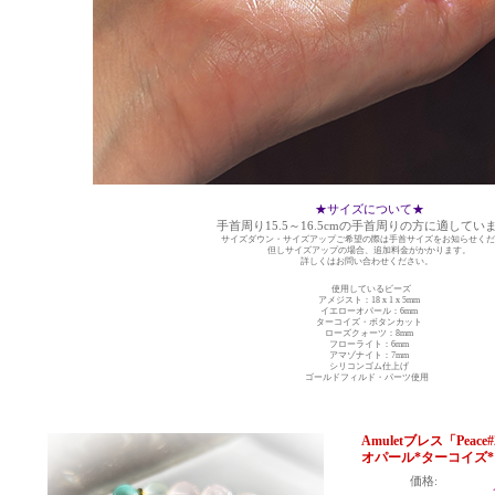
★サイズについて★
手首周り15.5～16.5cmの手首周りの方に適してい
サイズダウン・サイズアップご希望の際は手首サイズをお知らせくだ
但しサイズアップの場合、追加料金がかかります。
詳しくはお問い合わせください。
使用しているビーズ
アメジスト：18 x 1 x 5mm
イエローオパール：6mm
ターコイズ・ボタンカット
ローズクォーツ：8mm
フローライト：6mm
アマゾナイト：7mm
シリコンゴム仕上げ
ゴールドフィルド・パーツ使用
Amuletブレス「Pe
オパール*ターコイズ
価格: