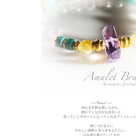
──“Peace”──
内なる平和を感じながら、
静かでしなやかな自分へと
戻っていくサポートになってくれるアミュレッ
身につける人に
やさしい調和と安らぎをもたらし、
心を落ち着けたいときや