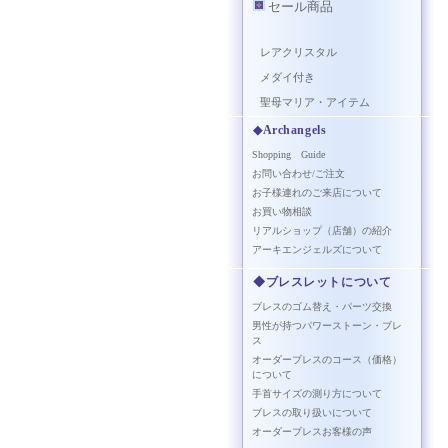
セール商品
レアクリスタル
メダイ付き
聖母マリア・アイテム
◆Archangels
Shopping Guide
お問い合わせ/ご注文
お子様連れのご来店について
お買い物相談
リアルショップ（店舗）の紹介
アーキエンジェルズについて
◆ブレスレットについて
ブレスのゴム替え・パーツ交換
男性が持つパワーストーン・ブレ
ス
オーダーブレスのコース（価格）
について
手首サイズの測り方について
ブレスの取り扱いについて
オーダーブレスお客様の声