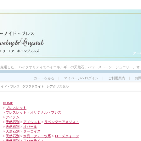
アーキ
ら厳選した、 ハイクオリティでハイエネルギーの天然石、パワーストーン、ジュエリー、オ
カートをみる
｜
マイページへログイン
｜
ご利用案内
｜
お
メイド・ブレス
ラブラドライト
レアクリスタル
HOME
>
ブレスレット
>
ブレスレット
>
オリジナル・ブレス
>
アイテム
>
天然石別
>
アメジスト
>
ラベンダーアメジスト
>
天然石別
>
オパール
>
天然石別
>
ターコイズ
>
天然石別
>
水晶・クォーツ系
>
ローズクォーツ
>
天然石別
>
フローライト