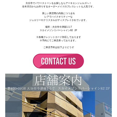
大分市でパワーストーンをお探しならアーキエンジェルズへ！
生年月日からお作りするオーダーメイドのブレスレットも人気です。
美しい異空間の内装につつまれ
レアでハイクオリティーな
ジュエリーやクリスタルがディスプレイされています。
場所：
大分市今津留1-1-7
スカイメゾンリバーシャイン82 2F
※各種クレジットカード対応しております
※予約にてご来店承っております。
ご来店予約は以下よりどうぞ