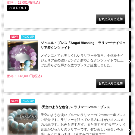
価格： 12,001円(税込)
SOLD OUT
NEW
PICK UP
ジュエル・ブレス「Angel Blessing」ラリマー*ナイジェ
リア産クンツァイト
メインにとても美しくしいラリマーを置き、全体をナイ
ジェリア産の濃いピンクが鮮やかなクンツァイトで仕上
げた柔らかな輝きを放つブレスが誕生しました。
価格： 148,000円(税込)
NEW
PICK UP
-天空のような色合い- ラリマー12mm・ブレス
天空のような淡いブルーのラリマーの12mmの一連ブレス
ご紹介です。ラリマーを狙っている方にはぜひオススメ
のお品です。お色も濃すぎず、また薄すぎず"天空"という
言葉がぴったりのラリマーです。ぜひ美しい色合いをお
楽しみくださいませ。1点のみのご紹介です。