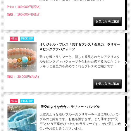
Price：160,000円(税込)
価格： 160,000円(税込)
NEW
PICK UP
オリジナル・ブレス「恋するブレス＊金星力」ラリマー
＆ピンクグァバクォーツ
艶々な極上ラリマーと、新しく発見されたレアクリスタ
ルなピンクグァバクォーツを合わせた恋するあなたにキ
ラキラと金星力を高めてくれるブレスのご紹介です！
価格： 30,000円(税込)
NEW
PICK UP
-天空のような色合い-ラリマー・バングル
天空のような淡いブルーのラリマーを一連に巻いたバン
グルのご紹介です。お色も濃すぎず、また薄すぎず"天
空"という言葉がぴったりのラリマーです。ぜひ美しい色
合いをお楽しみくださいませ。