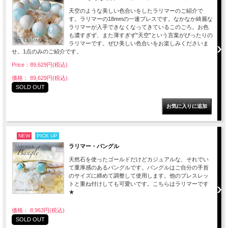
天空のような美しい色合いをしたラリマーのご紹介で
す。ラリマーの18mmの一連ブレスです。なかなか綺麗な
ラリマーが入手できなくなってきているこのごろ。お色
も濃すぎず、また薄すぎず"天空"という言葉がぴったりの
ラリマーです。ぜひ美しい色合いをお楽しみくださいま
せ。1点のみのご紹介です。
Price：89,629円(税込)
価格： 89,629円(税込)
SOLD OUT
NEW
PICK UP
ラリマー・バングル
天然石を使ったゴールドだけどカジュアルな、それでい
て重厚感のあるバングルです。バングルはご自分の手首
のサイズに締めて調整して使用します。他のブレスレッ
トと重ね付けしても可愛いです。こちらはラリマーです
★
価格： 8,963円(税込)
SOLD OUT