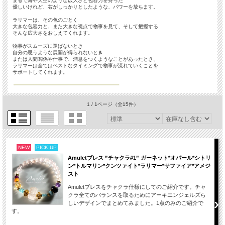
まるで海や天空のような広大さと包容力を持った
優しいけれど、芯がしっかりとしたような、パワーを放ちます。
ラリマーは、その色のごとく
大きな包容力と、また大きな視点で物事を見て、そして把握する
そんな広大さをおしえてくれます。
物事がスムーズに運ばないとき
自分の思うような展開が得られないとき
または人間関係や仕事で、溜息をつくようなことがあったとき、
ラリマーは全てはベストなタイミングで物事が流れていくことを
サポートしてくれます。
1 / 1ページ
（全15件）
NEW
PICK UP
Amuletブレス ”チャクラ#1” ガーネット*オパール*シトリ
ン*トルマリン*クンツァイト*ラリマー*サファイア*アメジ
スト
Amuletブレスをチャクラ仕様にしてのご紹介です。チャ
クラ全てのバランスを取るためにアーキエンジェルズら
しいデザインでまとめてみました。1点のみのご紹介で
す。