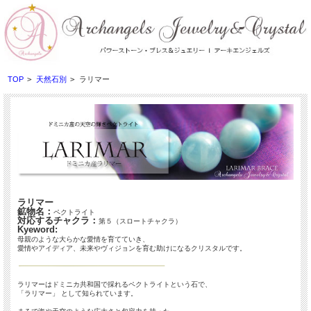
TOP
>
天然石別
>
ラリマー
ラリマー
鉱物名：
ペクトライト
対応するチャクラ：
第５（スロートチャクラ）
Kyeword:
母親のような大らかな愛情を育てていき、
愛情やアイディア、未来やヴィジョンを育む助けになるクリスタルです。
ラリマーはドミニカ共和国で採れるペクトライトという石で、
「ラリマー」 として知られています。