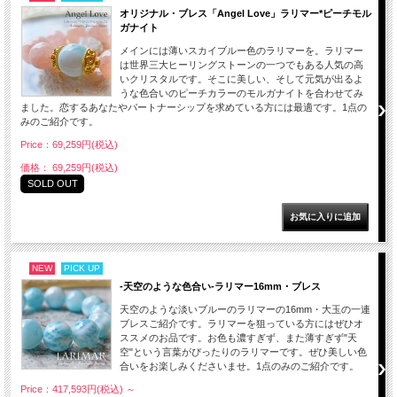
オリジナル・ブレス「Angel Love」ラリマー*ピーチモル
ガナイト
メインには薄いスカイブルー色のラリマーを。ラリマー
は世界三大ヒーリングストーンの一つでもある人気の高
いクリスタルです。そこに美しい、そして元気が出るよ
うな色合いのピーチカラーのモルガナイトを合わせてみ
ました。恋するあなたやパートナーシップを求めている方には最適です。1点の
みのご紹介です。
Price：69,259円(税込)
価格： 69,259円(税込)
SOLD OUT
NEW
PICK UP
-天空のような色合い-ラリマー16mm・ブレス
天空のような淡いブルーのラリマーの16mm・大玉の一連
ブレスご紹介です。ラリマーを狙っている方にはぜひオ
ススメのお品です。お色も濃すぎず、また薄すぎず"天
空"という言葉がぴったりのラリマーです。ぜひ美しい色
合いをお楽しみくださいませ。1点のみのご紹介です。
Price：417,593円(税込)
～