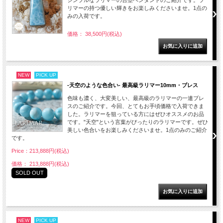
シンプルなラリマーの台型ペンダントのご紹介です。ラ
リマーの持つ優しい輝きをお楽しみくださいませ。1点の
みの入荷です。
価格： 38,500円(税込)
NEW
PICK UP
-天空のような色合い- 最高級ラリマー10mm・ブレス
色味も濃く、大変美しい、最高級のラリマーの一連ブレ
スのご紹介です。今回、とてもお手頃価格で入荷できま
した。ラリマーを狙っている方にはぜひオススメのお品
です。"天空"という言葉がぴったりのラリマーです。ぜひ
美しい色合いをお楽しみくださいませ。1点のみのご紹介
です。
Price：213,888円(税込)
価格： 213,888円(税込)
SOLD OUT
NEW
PICK UP