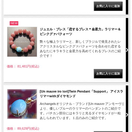
NEW
ジュエル・ブレス「恋するブレス＊金星力」ラリマー＆
ピンクグァバクォーツ
艶々な極上ラリマーと、新しくブラジルで発見されたレ
アクリスタルなピンクグァバクォーツを合わせた恋する
あなたにキラキラと金星力を高めてくれるブレスのご紹
介です！
価格： 81,481円(税込)
[Un mauve iro tori]Twin Pendant「Support」 アイスラ
リマーwithダイヤモンド
Archangelsオリジナル・ブランド[Un mauve-アンモーヴ-]
より、優しいブルーのラリマーのペンダントのご紹介で
す。バチカン部分にはキラリと光るダイヤモンドが一粒
あしらわれています。１点のみのご紹介です。
価格： 89,629円(税込)