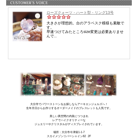
ラリマーは、その色のごとく 大きな包容力と、
また大きな視点で物事を見ることをおしえてくれるでしょう。
物事がスムーズに運ばないとき
自分の思うような展開が得られないとき
または人間関係や仕事で、溜息をつくようなことがあったとき、
ラリマーは、それでも 全てはベストなタイミングで流れているのですよ、 と、
語りかけてくれます。
だから心配しないで、リラックスしてください。
天にまかせていれば、安心ですから。
と、そんな大きな母なる愛情に包まれた 温かさを与えてくれます。
そして、同じく、何かを生み出す・育てていくような
大きな愛で育んでいく、母性のエネルギーを与えてくれます。
そう、それはまるで海のような大きな育む愛・・・。
それは事業であったり、人間関係であったり アイデアや目標かもしれません。
そういったものを、自分の愛情・エネルギーを注ぐことで ゆっくりと、
大事に育てていくための 愛情とパワーを与えてくれます。
大分市でパワーストーンをお探しならアーキエンジェルズへ！
生年月日からお作りするオーダーメイドのブレスレットも人気です。
美しい異空間の内装につつまれ
レアでハイクオリティーな
ジュエリーやクリスタルがディスプレイされています。
場所：
大分市今津留1-1-7
スカイメゾンリバーシャイン82 2F