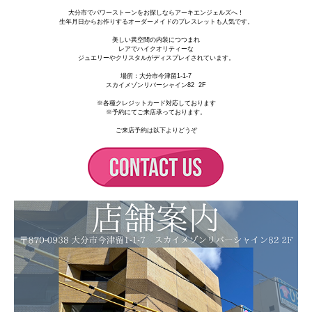
大分市でパワーストーンをお探しならアーキエンジェルズへ！
生年月日からお作りするオーダーメイドのブレスレットも人気です。
美しい異空間の内装につつまれ
レアでハイクオリティーな
ジュエリーやクリスタルがディスプレイされています。
場所：
大分市今津留1-1-7
スカイメゾンリバーシャイン82 2F
※各種クレジットカード対応しております
※予約にてご来店承っております。
ご来店予約は以下よりどうぞ